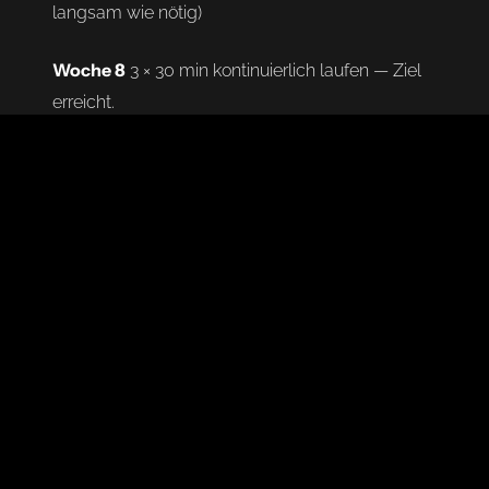
langsam wie nötig)
Woche 8
3 × 30 min kontinuierlich laufen — Ziel
erreicht.
DAS TEMPO: LANGSAMER ALS DU
DENKST
Das ist die wichtigste Regel und die, die am
Du solltest
häufigsten missachtet wird:
während des Laufens in der Lage sein, ein
normales Gespräch zu führen.
Wenn du nach
einem Satz außer Atem bist, läufst du zu schnell.