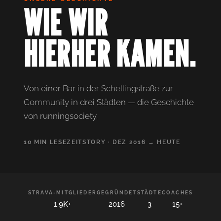
WIE WIR
HIERHER KAMEN.
Von einer Bar in der Schellingstraße zur
Community in drei Städten — die Geschichte
von runningsociety.
10 MIN LESEZEIT
STORY · DEZ 2016 → HEUTE
STRAVA-MITGLIEDER
GEGRÜNDET
STÄDTE
COACHES
1.9K+
2016
3
15+