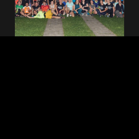
MONTAG · 19 UHR
Mit dem Wachstum kamen die Geschichten.
Erste gemeinsame Wettkämpfe. Workouts, Long
Runs oder Parties. Wer einmal dabei war, kam
wieder - und brachte beim nächsten Mal
jemanden mit. Aus „heute mal mit dieser
Laufgruppe" wurde ein Regeltermin im Kalender.